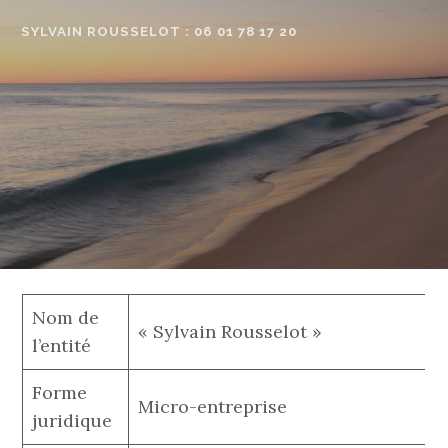
Accéder
SYLVAIN ROUSSELOT : 06 01 78 17 20
au
contenu
principal
Nom de
« Sylvain Rousselot »
l’entité
Forme
Micro-entreprise
juridique