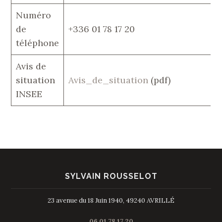
Numéro
de
+336 01 78 17 20
téléphone
Avis de
situation
Avis_de_situation
(pdf)
INSEE
SYLVAIN ROUSSELOT
23 avenue du 18 Juin 1940, 49240 AVRILLÉ
06 01 78 17 20