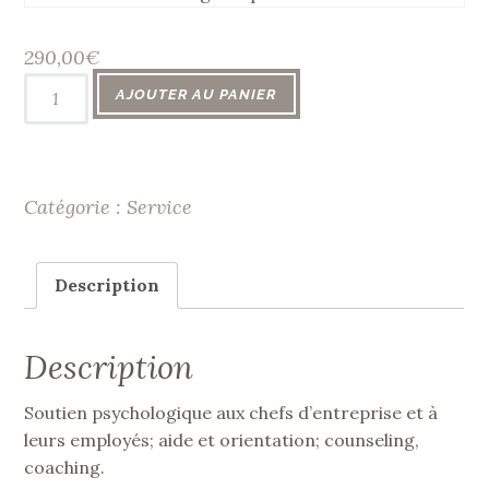
290,00
€
quantité
AJOUTER AU PANIER
de
Coaching
professionnel,
Catégorie :
Service
10h
Description
Description
Soutien psychologique aux chefs d’entreprise et à
leurs employés; aide et orientation; counseling,
coaching.