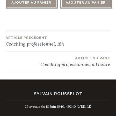
AJOUTER AU PANIER
AJOUTER AU PANIER
Navigation
ARTICLE PRÉCÉDENT
Coaching professionnel, 16h
de
ARTICLE SUIVANT
l’article
Coaching professionnel, à l’heure
SYLVAIN ROUSSELOT
23 avenue du 18 Juin 1940, 49240 AVRILLÉ